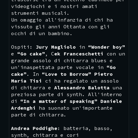
videogiochi e i nostri amati
strumenti musicali.
Un omaggio all'infanzia di chi ha
vissuto gli anni Ottanta con gli
occhi di un bambino.
Ospiti:
Jury Magliolo
in
“Wonder boy”
e
“Go cake”
, C
ek Franceschetti
con un
grande assolo di chitarra blues e
un'inaspettata parte vocale in
“Go
cake”
. In
“Love to Borrow”
Pietro
Maria Tisi
ci ha regalato un assolo
di chitarra e
Alessandro Balotta
una
preziosa parte di synth. All'interno
di
“In a matter of speaking” Daniele
Ardenghi
ha suonato un'importante
parte di chitarra.
Andrea Poddighe
: batteria, basso,
synth, chitarra e cori